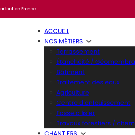
partout en France
ACCUEIL
NOS MÉTIERS
Terrassement
Étanchéité / Géomembr
Bâtiment
Traitement des eaux
Agriculture
Centre d’enfouissement
Fosse à lisier
Travaux forestiers / chem
CHANTIERS