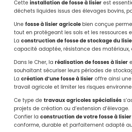
Cette
installation de fosse à lisier
est essenti
déchets liquides issus des élevages bovins, po
Une
fosse à lisier agricole
bien conçue permet
tout en protégeant les sols et les ressources 
La
construction de fosse de stockage du lisie
capacité adaptée, résistance des matériaux, é
Dans le Cher, la
réalisation de fosses à lisier
e
souhaitant sécuriser leurs périodes de stock
La
création d’une fosse à lisier
offre ainsi une
travail agricole et limiter les risques environ
Ce type de
travaux agricoles spécialisés
s’a
projets de création ou d’extension d’élevage.
Confier la
construction de votre fosse à lisi
conforme, durable et parfaitement adapté aux