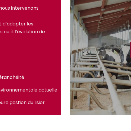
 nous intervenons
 d’adapter les
 ou à l’évolution de
’étanchéité
nvironnementale actuelle
re gestion du lisier