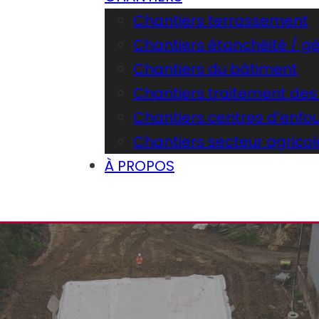
Chantiers terrassement
Chantiers étanchéité /
Chantiers du bâtiment
Chantiers traitement des
Chantiers centres d’enfo
Chantiers secteur agricol
À PROPOS