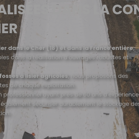
IALISÉES DANS LA C
IER
ier dans le Cher (18) et dans la France entière
,
es dans la réalisation d’ouvrages robustes et
osses à lisier agricoles
, nous proposons des
tes de chaque exploitation.
 un professionnel ayant près de 60 ans d’expérience
 également sécuriser durablement le stockage de
ion.