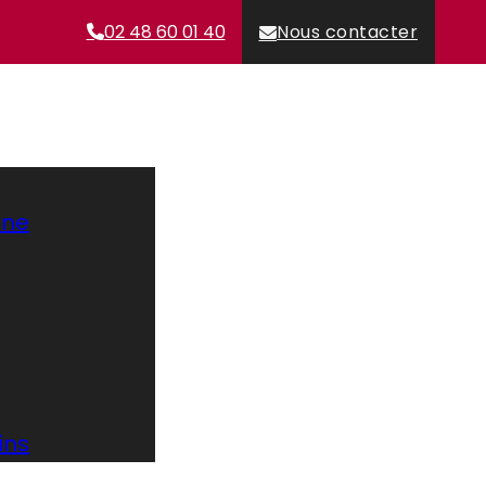
02 48 60 01 40
Nous contacter
ane
ins