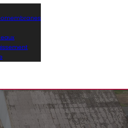
 géomembranes
 eaux
uissement
e