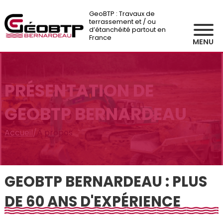
GeoBTP : Travaux de
terrassement et / ou
d’étanchéité partout en
France
MENU
PRÉSENTATION DE
GEOBTP BERNARDEAU
Accueil
/
À propos
GEOBTP BERNARDEAU : PLUS
DE 60 ANS D'EXPÉRIENCE