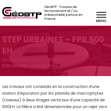
GeoBTP : Travaux de
terrassement et / ou
d’étanchéité partout en
France
MENU
STEP URBAINES – FPR 500
EH
/
/
Nos chantiers
Traitement des eaux
STEP URBAINES - FPR 500 EH
Les travaux ont consistés en la construction d’une
station d’épuration par lits plantés de macrophytes
(roseaux) à deux étages verticaux d’une capacité de
500EH. La filière a été dimensionnée pour un rejet vers