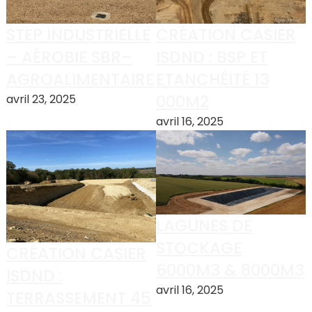
CRÉATION CASIER
STEP INDUSTRIELLE
ISDND : BSP ET
– AÉROBIE SBR–
ETANCHÉITÉ 13
AGROALIMENTAIRE
000M2
avril 23, 2025
avril 16, 2025
LAGUNES DE
STOCKAGE
CRÉATION CASIER
6000M3 & 8000M3
ISDND :
avril 16, 2025
TERRASSEMENT 45