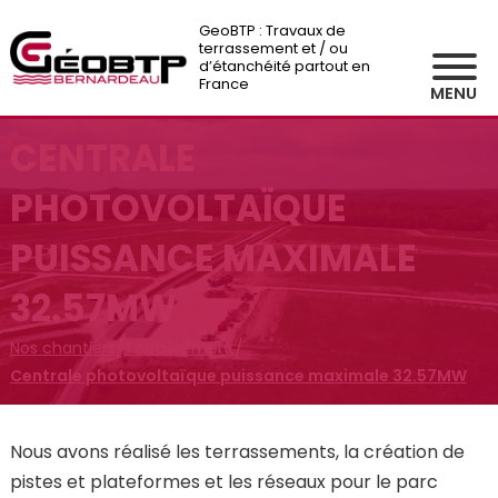
GeoBTP : Travaux de
terrassement et / ou
d’étanchéité partout en
France
MENU
CENTRALE
PHOTOVOLTAÏQUE
PUISSANCE MAXIMALE
32.57MW
/
/
Nos chantiers
Terrassement
Centrale photovoltaïque puissance maximale 32.57MW
Nous avons réalisé les terrassements, la création de
pistes et plateformes et les réseaux pour le parc